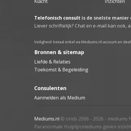
Klacht
Inzichten
Telefonisch consult
is de snelste manier
Liever schriftelijk? Chat en e-mail kan ook, al
Veiligheid: betaal enkel via Mediums.nl-account en de
Bronnen & sitemap
Liefde & Relaties
Toekomst & Begeleiding
Consulenten
Aanmelden als Medium
Mediums.nl
© sinds 2006 - 2026
- mediums N
Paranormale Hulplijn:mediums geven inzich