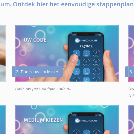
um. Ontdek hier het eenvoudige stappenplan
2. Toets uw code in +
3.
Toets uw persoonlijke code in.
Uw
U 