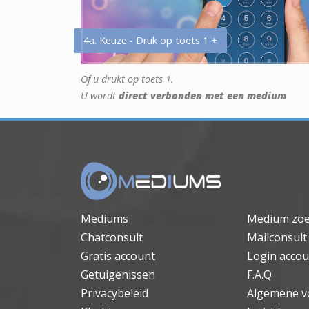
4a. Keuze - Druk op toets 1 +
Of u drukt op toets 1.
U wordt
direct verbonden met een medium
Mediums
Medium zo
Chatconsult
Mailconsult
Gratis account
Login accou
Getuigenissen
F.A.Q
Privacybeleid
Algemene v