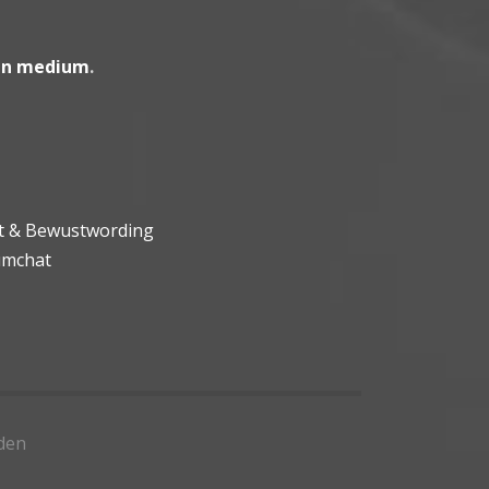
en medium
.
ht & Bewustwording
umchat
den