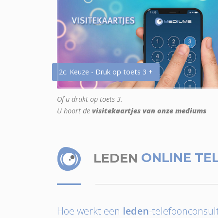
2c. Keuze - Druk op toets 3 +
Of u drukt op toets 3.
U hoort de
visitekaartjes van onze mediums
LEDEN
ONLINE TE
Hoe werkt een
leden
-telefoonconsult