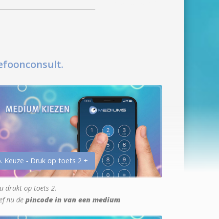
efoonconsult.
. Keuze - Druk op toets 2 +
u drukt op toets 2.
ef nu de
pincode in van een medium