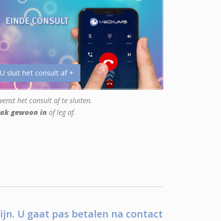
 U sluit het consult af +
enst het consult af te sluiten.
ak gewoon in
of leg af.
ijn. U gaat pas betalen na contact