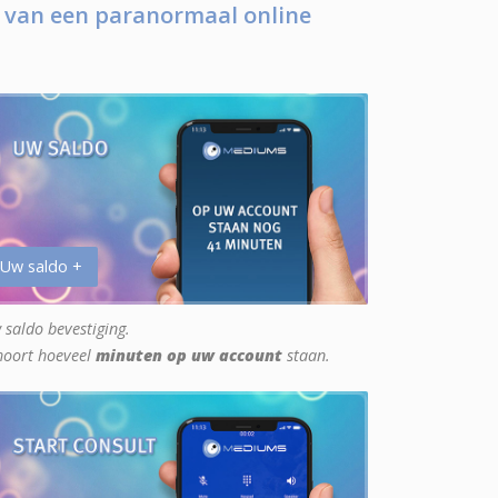
 van een paranormaal online
 Uw saldo +
 saldo bevestiging.
hoort hoeveel
minuten op uw account
staan.