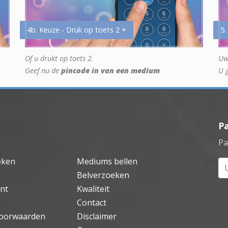
4b. Keuze - Druk op toets 2 +
5.
Of u drukt op toets 2.
Uw
Geef nu de
pincode in van een medium
U 
P
Pa
eken
Mediums bellen
Uw
Belverzoeken
nt
Kwaliteit
Contact
oorwaarden
Disclaimer