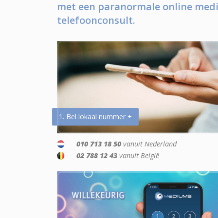
met een paranormale online medi
telefoonconsult.
1. Bel lokaal nummer +
010 713 18 50
vanuit Nederland
02 788 12 43
vanuit België