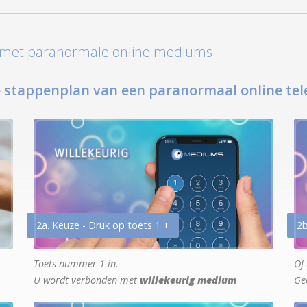
t met paranormale online mediums.
 stappenplan van een paranormaal online tel
2a. Keuze - Druk op toets 1 +
2b
Toets nummer 1 in.
Of 
U wordt verbonden met
willekeurig medium
Ge