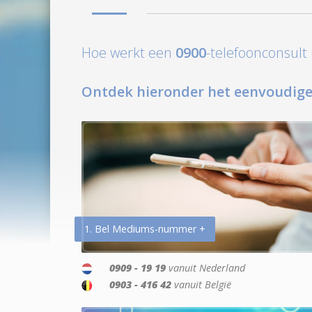
Hoe werkt een
0900
-telefoonconsul
Ontdek hieronder het eenvoudige
1. Bel Mediums-nummer +
0909 - 19 19
vanuit Nederland
0903 - 416 42
vanuit België