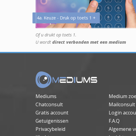
4a. Keuze - Druk op toets 1 +
Of u drukt op toets 1.
U wordt
direct verbonden met een medium
Mediums
Medium zo
Chatconsult
Mailconsult
Gratis account
Login accou
Getuigenissen
F.A.Q
Privacybeleid
Algemene v