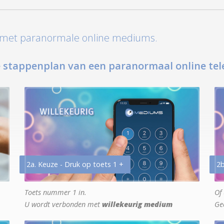
t met paranormale online mediums.
 stappenplan van een paranormaal online tel
2a. Keuze - Druk op toets 1 +
2b
Toets nummer 1 in.
Of 
U wordt verbonden met
willekeurig medium
Ge