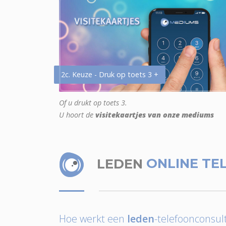
2c. Keuze - Druk op toets 3 +
Of u drukt op toets 3.
U hoort de
visitekaartjes van onze mediums
LEDEN
ONLINE TE
Hoe werkt een
leden
-telefoonconsult