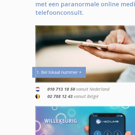
met een paranormale online medi
telefoonconsult.
1. Bel lokaal nummer +
010 713 18 50
vanuit Nederland
02 788 12 43
vanuit België