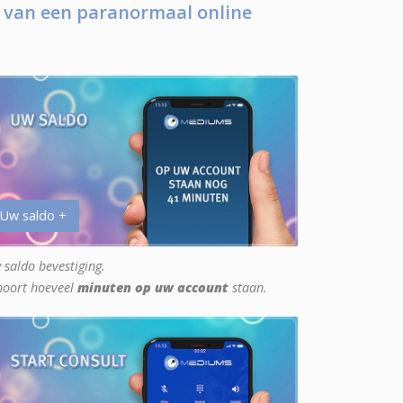
 van een paranormaal online
 Uw saldo +
 saldo bevestiging.
hoort hoeveel
minuten op uw account
staan.