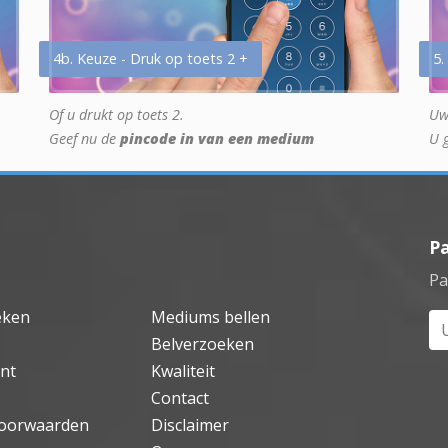
4b. Keuze - Druk op toets 2 +
5.
Of u drukt op toets 2.
Uw
Geef nu de
pincode in van een medium
U 
P
Pa
eken
Mediums bellen
Uw
Belverzoeken
nt
Kwaliteit
Contact
oorwaarden
Disclaimer