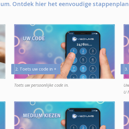
um. Ontdek hier het eenvoudige stappenplan
2. Toets uw code in +
3.
Toets uw persoonlijke code in.
Uw
U 