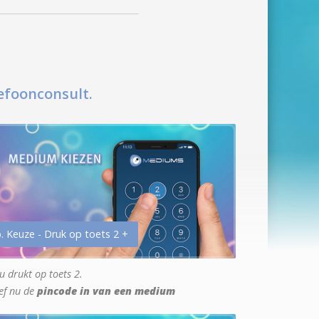
efoonconsult.
. Keuze - Druk op toets 2 +
u drukt op toets 2.
ef nu de
pincode in van een medium