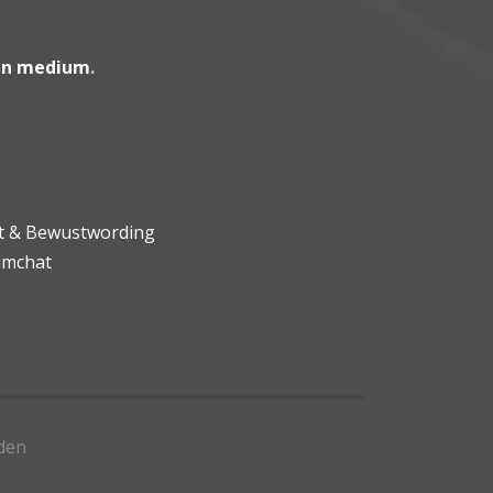
en medium
.
ht & Bewustwording
umchat
den