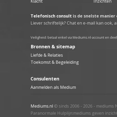
Klacht
Inzichten
Telefonisch consult
is de snelste manier
Liever schriftelijk? Chat en e-mail kan ook, al
Veiligheid: betaal enkel via Mediums.nl-account en de
Bronnen & sitemap
Liefde & Relaties
Toekomst & Begeleiding
Consulenten
Aanmelden als Medium
Mediums.nl
© sinds 2006 - 2026
- mediums N
Paranormale Hulplijn:mediums geven inzich