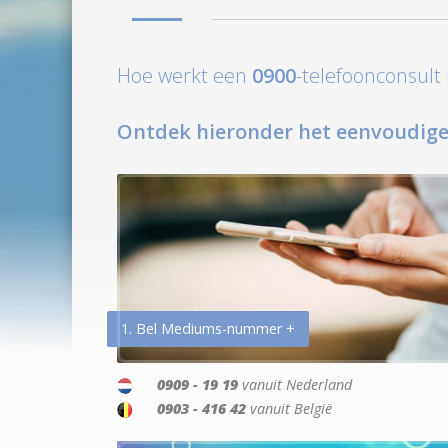
Hoe werkt een
0900
-telefoonconsul
Ontdek hieronder het eenvoudige
1. Bel Mediums-nummer +
0909 - 19 19
vanuit Nederland
0903 - 416 42
vanuit België