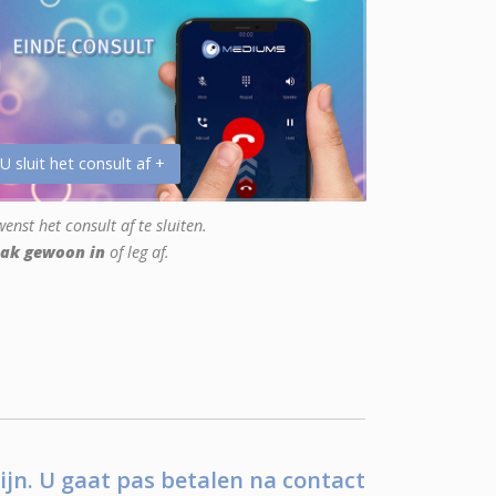
 U sluit het consult af +
enst het consult af te sluiten.
ak gewoon in
of leg af.
ijn. U gaat pas betalen na contact