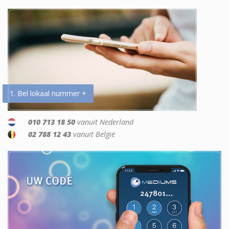
1. Bel lokaal nummer +
010 713 18 50
vanuit Nederland
02 788 12 43
vanuit België