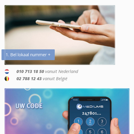
1. Bel lokaal nummer +
010 713 18 50
vanuit Nederland
02 788 12 43
vanuit België