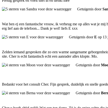
Prettig gesprek en voelt snel in en denkt mee
Getuigenis door
Sa
Wat ben ej een fantastische vrouw, ik verheug me op alles wat je mij he
erg lief aan de telefoon... Dank je wel! liefs E xxx
Getuigenis door
E
op 13 
Zelden iemand gesproken die zo een warme aangename geborgenheid ge
site. Cher is echt fantastisch echt een aanrader alles klopte. Mo.
Getuigenis door
Mo
Bedankt voor het consult Cher. Fijn gesprek, duidelijk en snelle goed
Getuigenis door
Ber
Cher u heeft altijd gelijk.Wat een top dame. Zij is de enige echte die